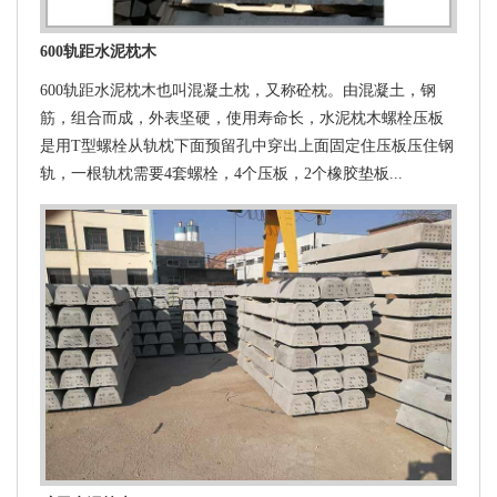
600轨距水泥枕木
600轨距水泥枕木也叫混凝土枕，又称砼枕。由混凝土，钢
筋，组合而成，外表坚硬，使用寿命长，水泥枕木螺栓压板
是用T型螺栓从轨枕下面预留孔中穿出上面固定住压板压住钢
轨，一根轨枕需要4套螺栓，4个压板，2个橡胶垫板...