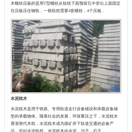
木螺栓压板的是用T型螺栓从轨枕下面预留孔中穿出上面固定
住压板压住钢轨，一根轨枕需要4套螺栓，4个压板...
水泥枕木
水泥枕木是用于铁路、专用轨道走行设备铺设和承载设备铺
垫的承载物体。随着社会的发展，环保重压之下，水泥枕木
逐渐替代木枕，水泥枕木成为煤矿井下轨道交通的必备产
品，也叫水泥轨枕。水泥枕木由水泥，沙子，石子，...